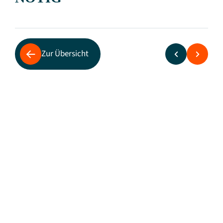
Zur Übersicht
Marktdialog der Bundesnetzagentur
Knappe zwei Jahre nach dem
Bundestagsbeschluss zum
Eisenbahnregulierungsgesetz (ERegG) und in
der Phase der Umsetzung der Regelungen des
Vierten Eisenbahnpakets in deutsches Recht
hatte die Bundesnetzagentur die
Bahnbranche zum Marktdialog eingeladen.