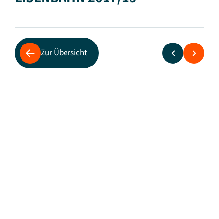
Zur Übersicht
Wettbewerber fordern von der künftigen
Bundesregierung klares Bekenntnis zur
Schiene
Marktanteile steigen auf Rekordmarken:
über 30 Prozent im Personennahverkehr,
über 40 Prozent im Güterverkehr
Fernverkehr weiterhin Closed Shop der
DB AG