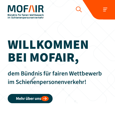
HOME
ÜBER UNS
POSITIONEN
WILLKOMMEN
WETTBEWERBER-REPORT
PRESSE UND NEUIGKEITEN
BEI MOFAIR,
SCHIENENJOBS
KONTAKT
dem Bündnis für fairen Wettbewerb
Folgen Sie uns:
im Schienenpersonenverkehr!
Mehr über uns