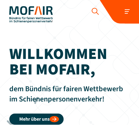
HOME
ÜBER UNS
POSITIONEN
WILLKOMMEN
WETTBEWERBER-REPORT
PRESSE UND NEUIGKEITEN
BEI MOFAIR,
SCHIENENJOBS
KONTAKT
dem Bündnis für fairen Wettbewerb
Folgen Sie uns:
im Schienenpersonenverkehr!
Mehr über uns