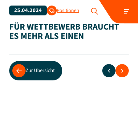
25.04.2024
Positionen
FÜR WETTBEWERB BRAUCHT
ES MEHR ALS EINEN
Zur Übersicht
Folgen Sie uns:
Reformbedarf in SPNV-Vergaben und -
Verträgen
Anders als im Fernverkehr auf der Schiene gibt
es im SPNV ein recht klar definiertes