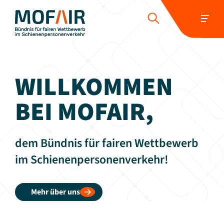
HOME
ÜBER UNS
POSITIONEN
WILLKOMMEN
WETTBEWERBER-REPORT
PRESSE UND NEUIGKEITEN
BEI MOFAIR,
SCHIENENJOBS
KONTAKT
dem Bündnis für fairen Wettbewerb
Folgen Sie uns:
im Schienenpersonenverkehr!
Mehr über uns