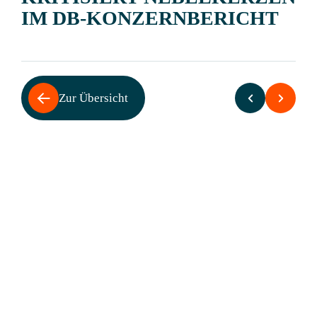
IM DB-KONZERNBERICHT
Zur Übersicht
Staatsunternehmen steigerte seine
Nettofinanzschulden zeitweise um 15
Millionen Euro täglich
Berlin (12. Januar 2022):
Die Rechnungsprüfer des Bundes ermahnen