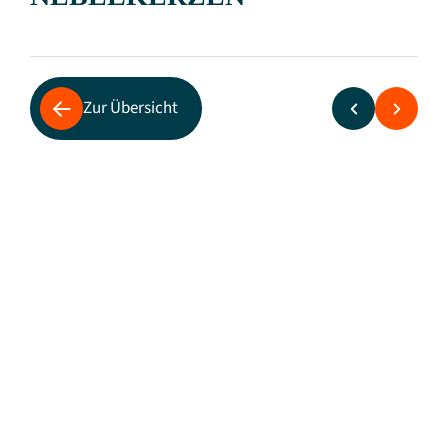
Zur Übersicht
„Der VDV-Südwest wirft Nebelkerzen und
verwechselt Ursache und Wirkung“, sagte
Wolfgang Meyer, Präsident von mofair, des
Verbandes der privaten Verkehrsunternehmen
auf Schiene und Straße. „die Beseitigung von
Mängeln und der Personalaufwand im Netz
und in den Stellwerken müssen
selbstverständlich in die Trassenpreise
eingehen.“ Es geht nicht darum mehr Geld von
der Landesregierung zu fordern, sondern es