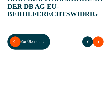
DER DB AG EU-
BEIHILFERECHTSWIDRIG
Zur Übersicht
Rechtsgutachten stützt Position der
Wettbewerbsbahnen
Am 20. September 2019 hatte das
Klimakabinett völlig überraschend eine
jährliche Erhöhung des Eigenkapitals der
Deutschen Bahn AG um eine Milliarde Euro in