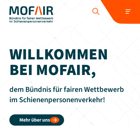
HOME
ÜBER UNS
POSITIONEN
WILLKOMMEN
WETTBEWERBER-REPORT
PRESSE UND NEUIGKEITEN
BEI MOFAIR,
SCHIENENJOBS
KONTAKT
dem Bündnis für fairen Wettbewerb
Folgen Sie uns:
im Schienenpersonenverkehr!
Mehr über uns