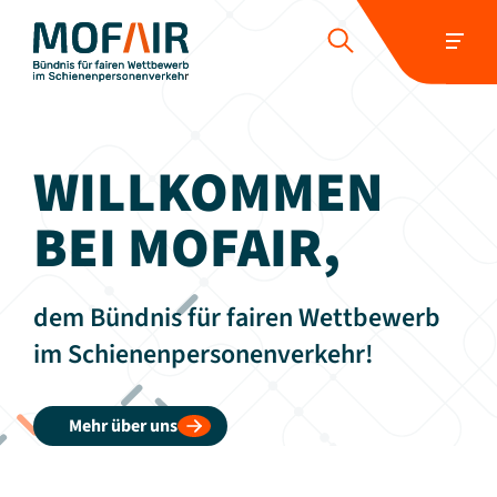
HOME
ÜBER UNS
POSITIONEN
WILLKOMMEN
WETTBEWERBER-REPORT
PRESSE UND NEUIGKEITEN
BEI MOFAIR,
SCHIENENJOBS
KONTAKT
dem Bündnis für fairen Wettbewerb
Folgen Sie uns:
im Schienenpersonenverkehr!
Mehr über uns