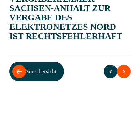
SACHSEN-ANHALT ZUR
VERGABE DES
ELEKTRONETZES NORD
IST RECHTSFEHLERHAFT
Zur Übersicht
Die Vergabekammer beim
Landesverwaltungsamt Sachsen-Anhalt in
Halle hat am 11.05.2012 den
Nachprüfungsantrag der NBE Regio GmbH
gegen die Direktvergabe des Elektronetzes