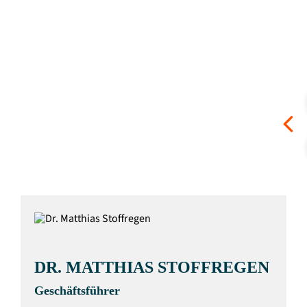
abschließend.
Das vollständige Positionspapier finden Sie
auf den Webseiten des
Bundesverbandes
SchienenNahverkehr
sowie
mofairs
, etwa
.
hier
DR. MATTHIAS STOFFREGEN
Geschäftsführer